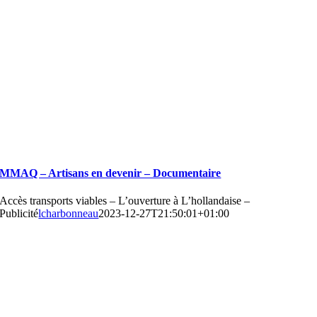
MMAQ – Artisans en devenir – Documentaire
Accès transports viables – L’ouverture à L’hollandaise –
Publicité
lcharbonneau
2023-12-27T21:50:01+01:00