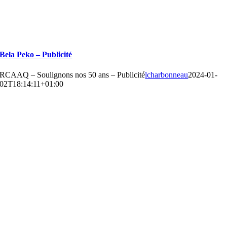
Bela Peko – Publicité
RCAAQ – Soulignons nos 50 ans – Publicité
lcharbonneau
2024-01-
02T18:14:11+01:00