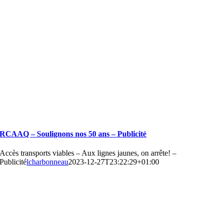
RCAAQ – Soulignons nos 50 ans – Publicité
Accès transports viables – Aux lignes jaunes, on arrête! –
Publicité
lcharbonneau
2023-12-27T23:22:29+01:00