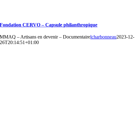
Fondation CERVO – Capsule philanthropique
MMAQ – Artisans en devenir – Documentaire
lcharbonneau
2023-12-
26T20:14:51+01:00