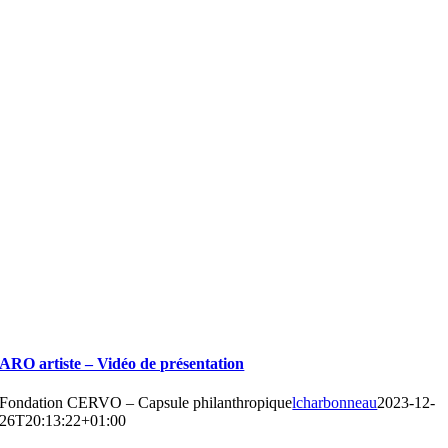
ARO artiste – Vidéo de présentation
Fondation CERVO – Capsule philanthropique
lcharbonneau
2023-12-
26T20:13:22+01:00