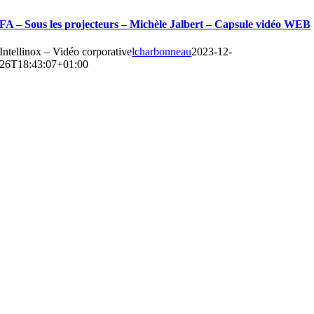
FA – Sous les projecteurs – Michèle Jalbert – Capsule vidéo WEB
Intellinox – Vidéo corporative
lcharbonneau
2023-12-
26T18:43:07+01:00