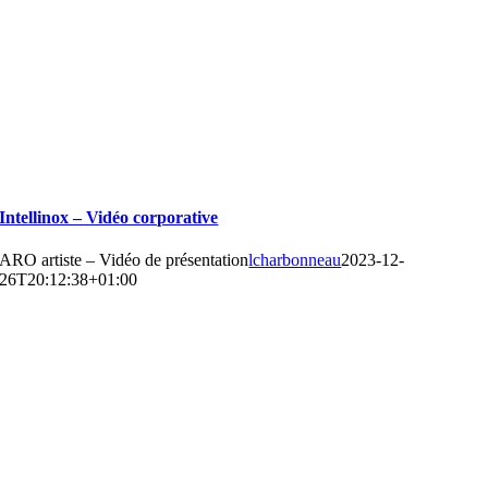
Intellinox – Vidéo corporative
ARO artiste – Vidéo de présentation
lcharbonneau
2023-12-
26T20:12:38+01:00