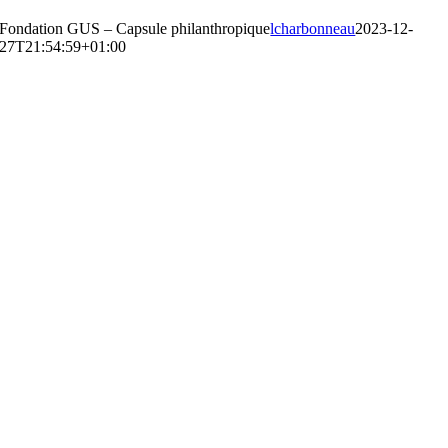
Fondation GUS – Capsule philanthropique
lcharbonneau
2023-12-
27T21:54:59+01:00