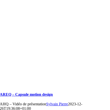
AREQ – Capsule motion design
AHQ – Vidéo de présentation
Sylvain Pierre
2023-12-
26T19:36:08+01:00