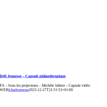
Défi Jeunesse – Capsule philanthropique
FA – Sous les projecteurs – Michèle Jalbert – Capsule vidéo
WEB
lcharbonneau
2023-12-27T21:51:53+01:00