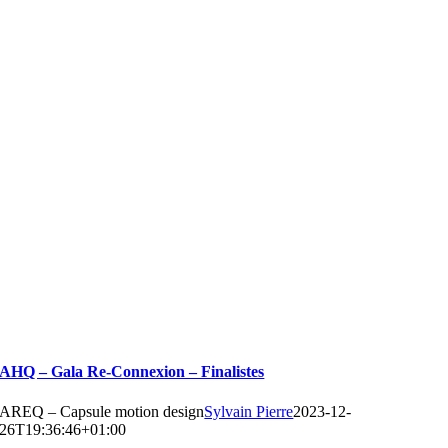
AHQ – Gala Re-Connexion – Finalistes
AREQ – Capsule motion design
Sylvain Pierre
2023-12-
26T19:36:46+01:00