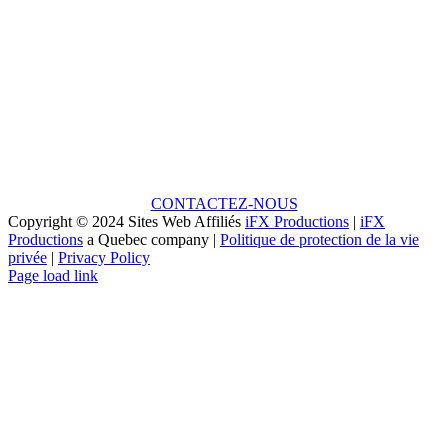
Une idée en tête?
PARCE QUE CHAQUE GRAND PROJET
COMMENCE PAR UNE PETITE IDÉE!
CONTACTEZ-NOUS
Copyright © 2024 Sites Web Affiliés
iFX Productions
|
iFX
Productions
a Quebec company |
Politique de protection de la vie
privée
|
Privacy Policy
Facebook
Vimeo
YouTube
Instagram
LinkedIn
Page load link
Aller
en
haut