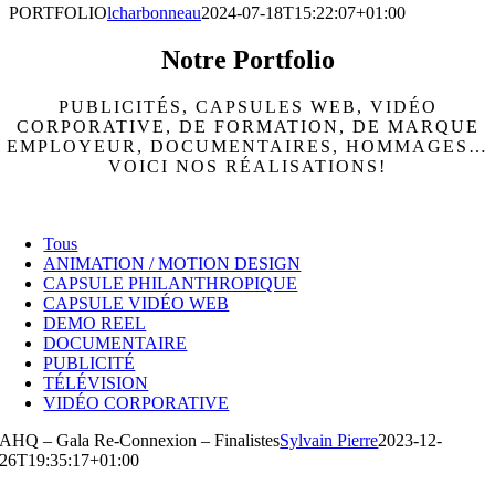
PORTFOLIO
lcharbonneau
2024-07-18T15:22:07+01:00
Notre Portfolio
PUBLICITÉS, CAPSULES WEB, VIDÉO
CORPORATIVE, DE FORMATION, DE MARQUE
EMPLOYEUR, DOCUMENTAIRES, HOMMAGES…
VOICI NOS RÉALISATIONS!
Tous
ANIMATION / MOTION DESIGN
CAPSULE PHILANTHROPIQUE
CAPSULE VIDÉO WEB
DEMO REEL
DOCUMENTAIRE
PUBLICITÉ
TÉLÉVISION
VIDÉO CORPORATIVE
AHQ – Gala Re-Connexion – Finalistes
Sylvain Pierre
2023-12-
26T19:35:17+01:00