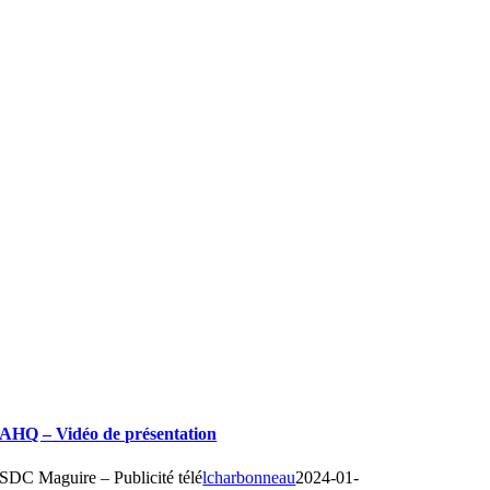
AHQ – Vidéo de présentation
SDC Maguire – Publicité télé
lcharbonneau
2024-01-