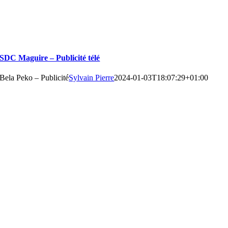
SDC Maguire – Publicité télé
Bela Peko – Publicité
Sylvain Pierre
2024-01-03T18:07:29+01:00