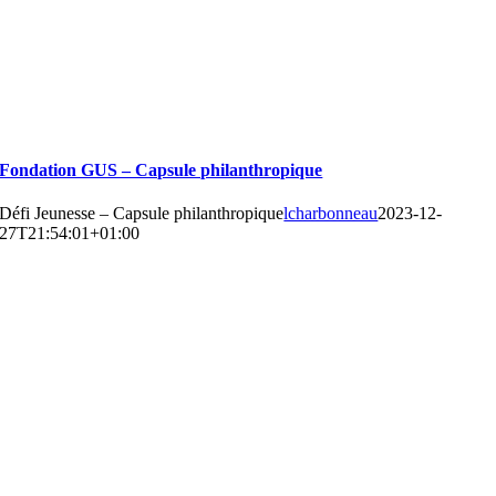
Fondation GUS – Capsule philanthropique
Défi Jeunesse – Capsule philanthropique
lcharbonneau
2023-12-
27T21:54:01+01:00