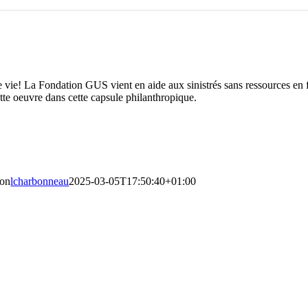
ie! La Fondation GUS vient en aide aux sinistrés sans ressources en fou
ette oeuvre dans cette capsule philanthropique.
ion
lcharbonneau
2025-03-05T17:50:40+01:00