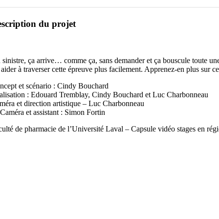
scription du projet
 sinistre, ça arrive… comme ça, sans demander et ça bouscule toute une v
 aider à traverser cette épreuve plus facilement. Apprenez-en plus sur c
ncept et scénario : Cindy Bouchard
alisation : Edouard Tremblay, Cindy Bouchard et Luc Charbonneau
méra et direction artistique – Luc Charbonneau
 Caméra et assistant : Simon Fortin
culté de pharmacie de l’Université Laval – Capsule vidéo stages en rég