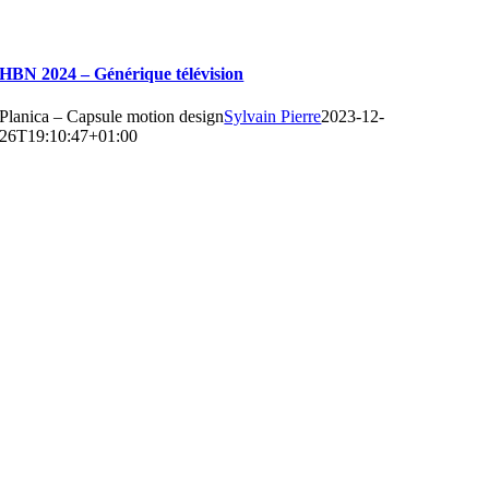
HBN 2024 – Générique télévision
Planica – Capsule motion design
Sylvain Pierre
2023-12-
26T19:10:47+01:00