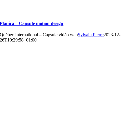
Planica – Capsule motion design
Québec International – Capsule vidéo web
Sylvain Pierre
2023-12-
26T19:29:58+01:00