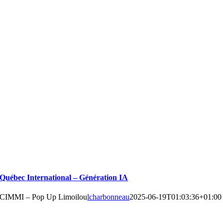
Québec International – Génération IA
CIMMI – Pop Up Limoilou
lcharbonneau
2025-06-19T01:03:36+01:00