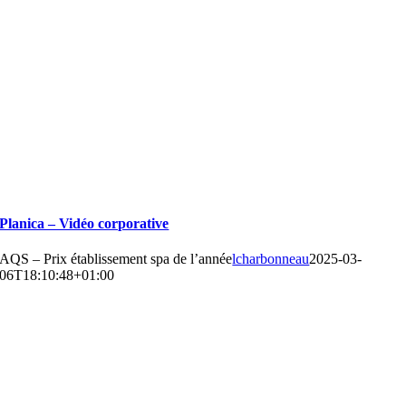
Planica – Vidéo corporative
AQS – Prix établissement spa de l’année
lcharbonneau
2025-03-
06T18:10:48+01:00