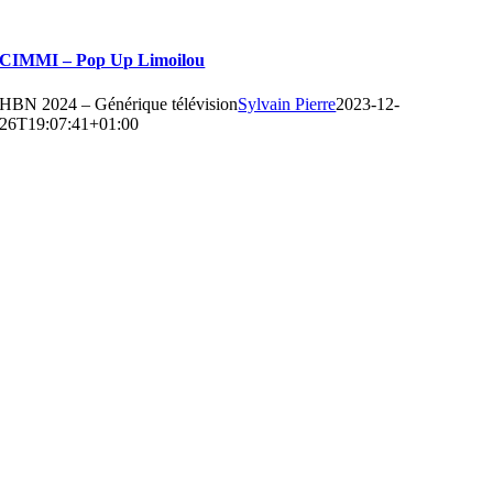
CIMMI – Pop Up Limoilou
HBN 2024 – Générique télévision
Sylvain Pierre
2023-12-
26T19:07:41+01:00