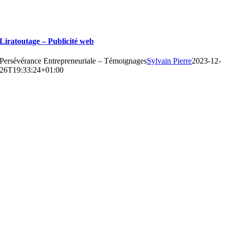
Liratoutage – Publicité web
Persévérance Entrepreneuriale – Témoignages
Sylvain Pierre
2023-12-
26T19:33:24+01:00