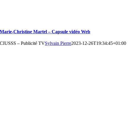
Marie-Christine Martel – Capsule vidéo Web
CIUSSS – Publicité TV
Sylvain Pierre
2023-12-26T19:34:45+01:00