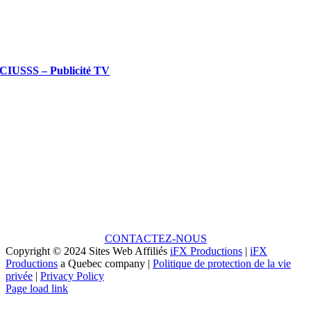
CIUSSS – Publicité TV
Une idée en tête?
PARCE QUE CHAQUE GRAND PROJET
COMMENCE PAR UNE PETITE IDÉE!
CONTACTEZ-NOUS
Copyright © 2024 Sites Web Affiliés
iFX Productions
|
iFX
Productions
a Quebec company |
Politique de protection de la vie
privée
|
Privacy Policy
Facebook
Vimeo
YouTube
Instagram
LinkedIn
Page load link
Aller