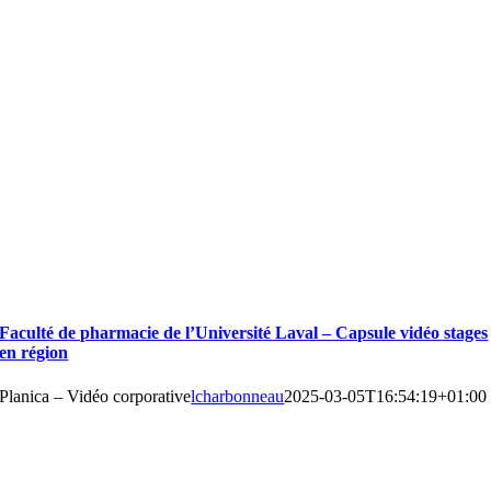
Faculté de pharmacie de l’Université Laval – Capsule vidéo stages
en région
Planica – Vidéo corporative
lcharbonneau
2025-03-05T16:54:19+01:00