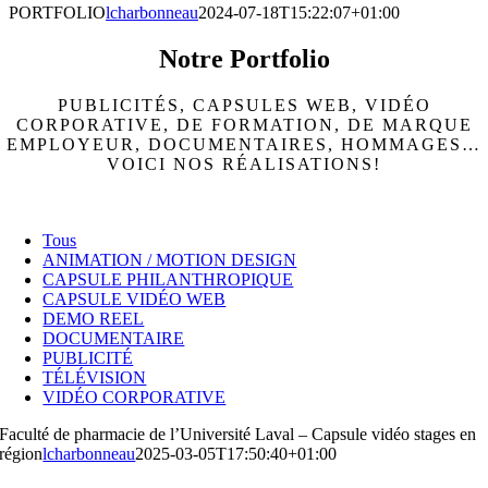
PORTFOLIO
lcharbonneau
2024-07-18T15:22:07+01:00
Notre Portfolio
PUBLICITÉS, CAPSULES WEB, VIDÉO
CORPORATIVE, DE FORMATION, DE MARQUE
EMPLOYEUR, DOCUMENTAIRES, HOMMAGES…
VOICI NOS RÉALISATIONS!
Tous
ANIMATION / MOTION DESIGN
CAPSULE PHILANTHROPIQUE
CAPSULE VIDÉO WEB
DEMO REEL
DOCUMENTAIRE
PUBLICITÉ
TÉLÉVISION
VIDÉO CORPORATIVE
Faculté de pharmacie de l’Université Laval – Capsule vidéo stages en
région
lcharbonneau
2025-03-05T17:50:40+01:00