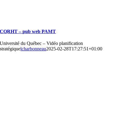
CQRHT – pub web PAMT
Université du Québec – Vidéo planification
stratégique
lcharbonneau
2025-02-28T17:27:51+01:00