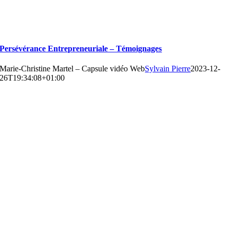
Persévérance Entrepreneuriale – Témoignages
Marie-Christine Martel – Capsule vidéo Web
Sylvain Pierre
2023-12-
26T19:34:08+01:00