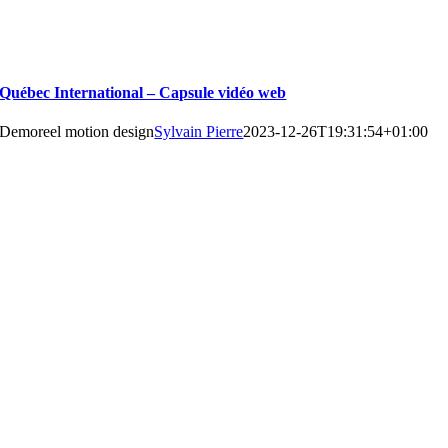
Québec International – Capsule vidéo web
Demoreel motion design
Sylvain Pierre
2023-12-26T19:31:54+01:00