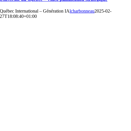
Québec International – Génération IA
lcharbonneau
2025-02-
27T18:08:40+01:00