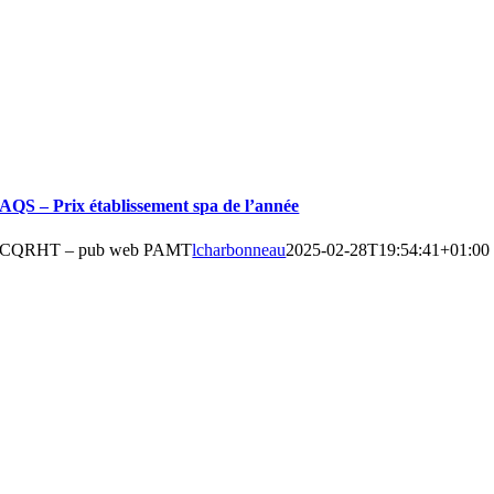
AQS – Prix établissement spa de l’année
CQRHT – pub web PAMT
lcharbonneau
2025-02-28T19:54:41+01:00