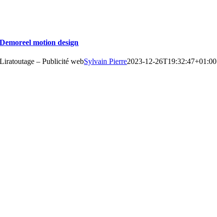
Demoreel motion design
Liratoutage – Publicité web
Sylvain Pierre
2023-12-26T19:32:47+01:00