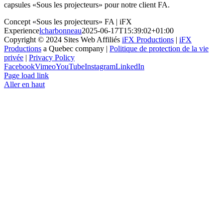
capsules «Sous les projecteurs» pour notre client FA.
Concept «Sous les projecteurs» FA | iFX
Experience
lcharbonneau
2025-06-17T15:39:02+01:00
Copyright © 2024 Sites Web Affiliés
iFX Productions
|
iFX
Productions
a Quebec company |
Politique de protection de la vie
privée
|
Privacy Policy
Facebook
Vimeo
YouTube
Instagram
LinkedIn
Page load link
Aller en haut