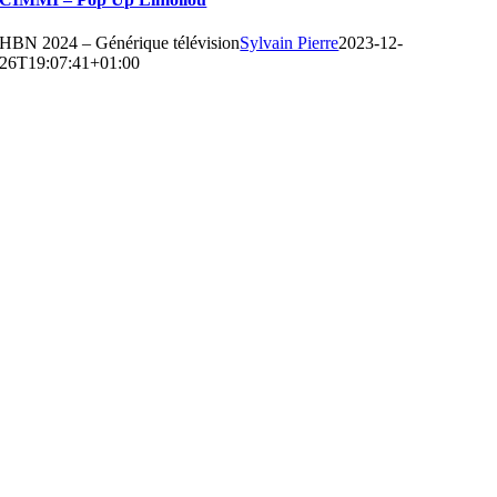
HBN 2024 – Générique télévision
Sylvain Pierre
2023-12-
26T19:07:41+01:00