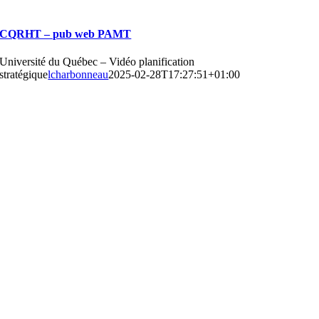
CQRHT – pub web PAMT
Université du Québec – Vidéo planification
stratégique
lcharbonneau
2025-02-28T17:27:51+01:00