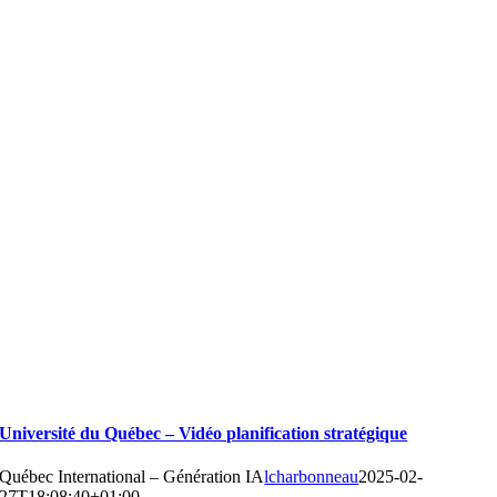
Université du Québec – Vidéo planification stratégique
Québec International – Génération IA
lcharbonneau
2025-02-
27T18:08:40+01:00