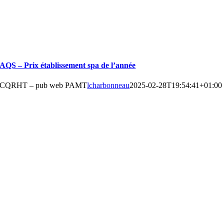
AQS – Prix établissement spa de l’année
CQRHT – pub web PAMT
lcharbonneau
2025-02-28T19:54:41+01:00