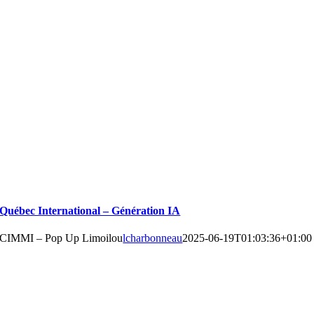
Québec International – Génération IA
CIMMI – Pop Up Limoilou
lcharbonneau
2025-06-19T01:03:36+01:00