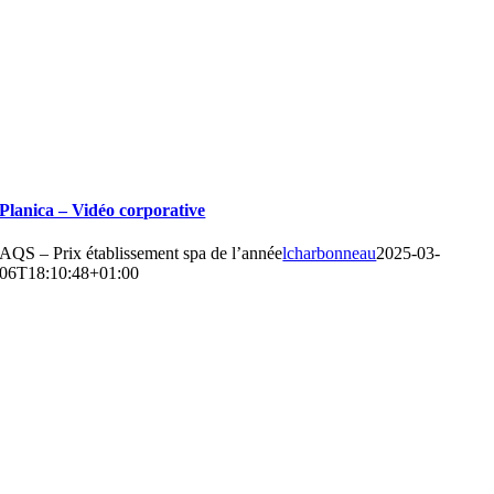
Planica – Vidéo corporative
AQS – Prix établissement spa de l’année
lcharbonneau
2025-03-
06T18:10:48+01:00