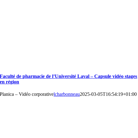
Faculté de pharmacie de l’Université Laval – Capsule vidéo stages
en région
Planica – Vidéo corporative
lcharbonneau
2025-03-05T16:54:19+01:00