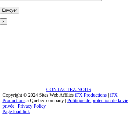
×
Une idée en tête?
PARCE QUE CHAQUE GRAND PROJET
COMMENCE PAR UNE PETITE IDÉE!
CONTACTEZ-NOUS
Copyright © 2024 Sites Web Affiliés
iFX Productions
|
iFX
Productions
a Quebec company |
Politique de protection de la vie
privée
|
Privacy Policy
Facebook
Vimeo
YouTube
Instagram
LinkedIn
Page load link
Aller
en
haut