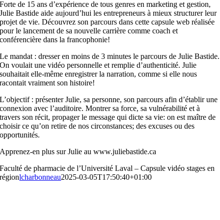
Forte de 15 ans d’expérience de tous genres en marketing et gestion,
Julie Bastide aide aujourd’hui les entrepreneurs à mieux structurer leur
projet de vie. Découvrez son parcours dans cette capsule web réalisée
pour le lancement de sa nouvelle carrière comme coach et
conférencière dans la francophonie!
Le mandat : dresser en moins de 3 minutes le parcours de Julie Bastide.
On voulait une vidéo personnelle et remplie d’authenticité. Julie
souhaitait elle-même enregistrer la narration, comme si elle nous
racontait vraiment son histoire!
L’objectif : présenter Julie, sa personne, son parcours afin d’établir une
connexion avec l’auditoire. Montrer sa force, sa vulnérabilité et à
travers son récit, propager le message qui dicte sa vie: on est maître de
choisir ce qu’on retire de nos circonstances; des excuses ou des
opportunités.
Apprenez-en plus sur Julie au www.juliebastide.ca
Faculté de pharmacie de l’Université Laval – Capsule vidéo stages en
région
lcharbonneau
2025-03-05T17:50:40+01:00