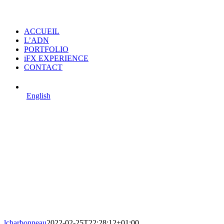
ACCUEIL
L’ADN
PORTFOLIO
iFX EXPERIENCE
CONTACT
English
lcharbonneau
2022-02-25T22:28:12+01:00